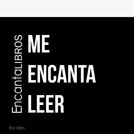
For Him