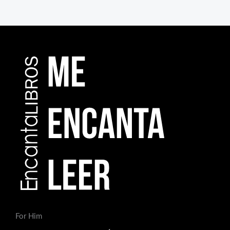
For Him