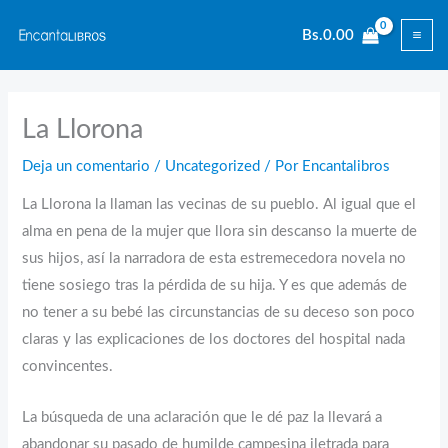
Ir
Bs.
0.00
al
contenido
La Llorona
Deja un comentario
/
Uncategorized
/ Por
Encantalibros
La Llorona la llaman las vecinas de su pueblo. Al igual que el
alma en pena de la mujer que llora sin descanso la muerte de
sus hijos, así la narradora de esta estremecedora novela no
tiene sosiego tras la pérdida de su hija. Y es que además de
no tener a su bebé las circunstancias de su deceso son poco
claras y las explicaciones de los doctores del hospital nada
convincentes.
La búsqueda de una aclaración que le dé paz la llevará a
abandonar su pasado de humilde campesina iletrada para