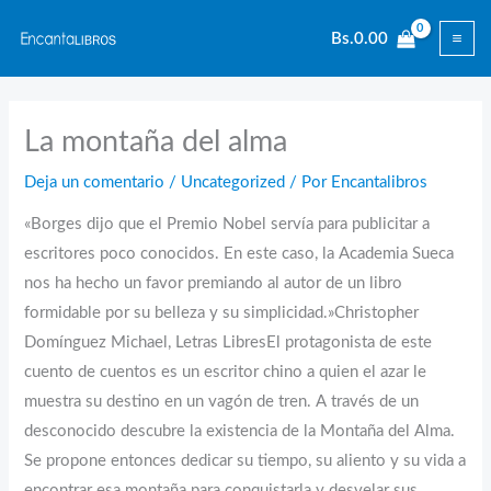
Ir
Bs.
0.00
al
contenido
La montaña del alma
Deja un comentario
/
Uncategorized
/ Por
Encantalibros
«Borges dijo que el Premio Nobel servía para publicitar a
escritores poco conocidos. En este caso, la Academia Sueca
nos ha hecho un favor premiando al autor de un libro
formidable por su belleza y su simplicidad.»Christopher
Domínguez Michael, Letras LibresEl protagonista de este
cuento de cuentos es un escritor chino a quien el azar le
muestra su destino en un vagón de tren. A través de un
desconocido descubre la existencia de la Montaña del Alma.
Se propone entonces dedicar su tiempo, su aliento y su vida a
encontrar esa montaña para conquistarla y desvelar sus