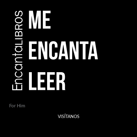
For Him
VISÍTANOS