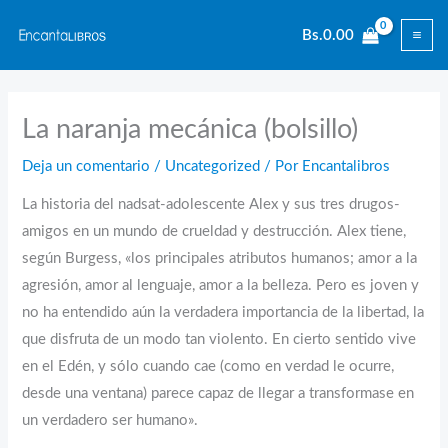
Ir
Bs.
0.00
al
contenido
La naranja mecánica (bolsillo)
Deja un comentario
/
Uncategorized
/ Por
Encantalibros
La historia del nadsat-adolescente Alex y sus tres drugos-
amigos en un mundo de crueldad y destrucción. Alex tiene,
según Burgess, «los principales atributos humanos; amor a la
agresión, amor al lenguaje, amor a la belleza. Pero es joven y
no ha entendido aún la verdadera importancia de la libertad, la
que disfruta de un modo tan violento. En cierto sentido vive
en el Edén, y sólo cuando cae (como en verdad le ocurre,
desde una ventana) parece capaz de llegar a transformase en
un verdadero ser humano».