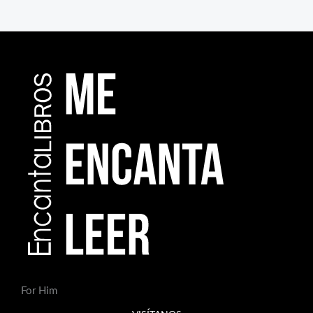
For Him