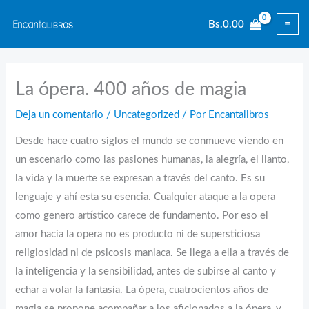
Ir
Bs.
0.00
al
contenido
La ópera. 400 años de magia
Deja un comentario
/
Uncategorized
/ Por
Encantalibros
Desde hace cuatro siglos el mundo se conmueve viendo en
un escenario como las pasiones humanas, la alegría, el llanto,
la vida y la muerte se expresan a través del canto. Es su
lenguaje y ahí esta su esencia. Cualquier ataque a la opera
como genero artístico carece de fundamento. Por eso el
amor hacia la opera no es producto ni de supersticiosa
religiosidad ni de psicosis maniaca. Se llega a ella a través de
la inteligencia y la sensibilidad, antes de subirse al canto y
echar a volar la fantasía. La ópera, cuatrocientos años de
magia se propone acompañar a los aficionados a la ópera, y