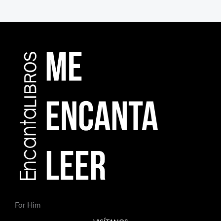
For Him