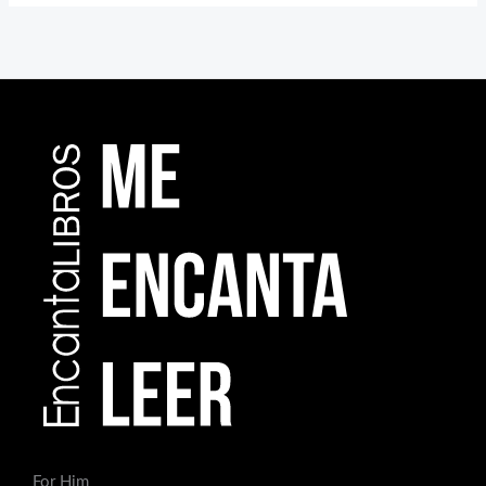
For Him