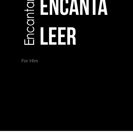
For Him