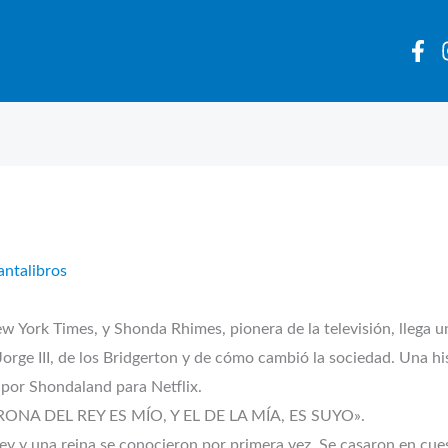
antalibros
ew York Times, y Shonda Rhimes, pionera de la televisión, llega 
Jorge III, de los Bridgerton y de cómo cambió la sociedad. Una hist
 por Shondaland para Netflix.
A DEL REY ES MÍO, Y EL DE LA MÍA, ES SUYO».
ey y una reina se conocieron por primera vez. Se casaron en cue