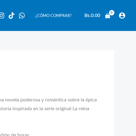
Bs.
0.00
¿CÓMO COMPRAR?
una novela poderosa y romántica sobre la épica
oria inspirada en la serie original La reina
stión de horas.