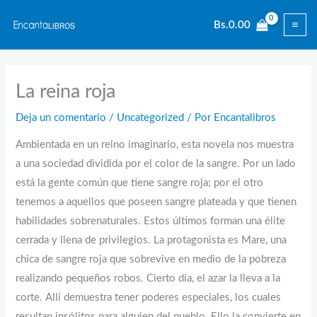
Ir
Bs.
0.00
al
contenido
La reina roja
Deja un comentario
/
Uncategorized
/ Por
Encantalibros
Ambientada en un reino imaginario, esta novela nos muestra
a una sociedad dividida por el color de la sangre. Por un lado
está la gente común que tiene sangre roja; por el otro
tenemos a aquellos que poseen sangre plateada y que tienen
habilidades sobrenaturales. Estos últimos forman una élite
cerrada y llena de privilegios. La protagonista es Mare, una
chica de sangre roja que sobrevive en medio de la pobreza
realizando pequeños robos. Cierto día, el azar la lleva a la
corte. Allí demuestra tener poderes especiales, los cuales
resultan insólitos para alguien del pueblo. Ello la convierte en