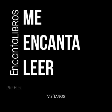
For Him
VISÍTANOS