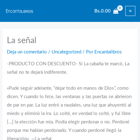
Ir
Bs.
0.00
al
contenido
La señal
Deja un comentario
/
Uncategorized
/ Por
Encantalibros
-PRODUCTO CON DESCUENTO- Si La cabaña te marcó, La
señal no te dejará indiferente.
«Pude seguir adelante, “dejar todo en manos de Dios”, como
dicen. Y cuando lo hice, las ventanas y las puertas se abrieron
de par en par. La luz entró a raudales, una luz que ahuyentó al
miedo y eliminó la ira. Lo solté, en verdad lo solté, y fui libre
[…] la elección fue mía. Podía elegir perdonar o no. Perdoné
porque me habían perdonado. Y cuando perdoné llegó la
liberación». —La señal