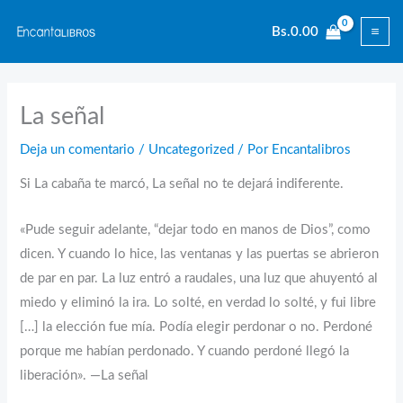
Ir
Bs.
0.00
al
contenido
La señal
Deja un comentario
/
Uncategorized
/ Por
Encantalibros
Si La cabaña te marcó, La señal no te dejará indiferente.
«Pude seguir adelante, “dejar todo en manos de Dios”, como
dicen. Y cuando lo hice, las ventanas y las puertas se abrieron
de par en par. La luz entró a raudales, una luz que ahuyentó al
miedo y eliminó la ira. Lo solté, en verdad lo solté, y fui libre
[…] la elección fue mía. Podía elegir perdonar o no. Perdoné
porque me habían perdonado. Y cuando perdoné llegó la
liberación». —La señal