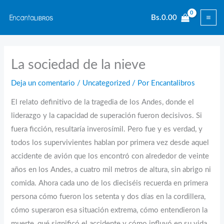
Ir
Bs.
0.00
al
contenido
La sociedad de la nieve
Deja un comentario
/
Uncategorized
/ Por
Encantalibros
El relato definitivo de la tragedia de los Andes, donde el
liderazgo y la capacidad de superación fueron decisivos. Si
fuera ficción, resultaría inverosímil. Pero fue y es verdad, y
todos los supervivientes hablan por primera vez desde aquel
accidente de avión que los encontró con alrededor de veinte
años en los Andes, a cuatro mil metros de altura, sin abrigo ni
comida. Ahora cada uno de los dieciséis recuerda en primera
persona cómo fueron los setenta y dos días en la cordillera,
cómo superaron esa situación extrema, cómo entendieron la
muerte, qué significó el accidente y cómo influyó en su vida