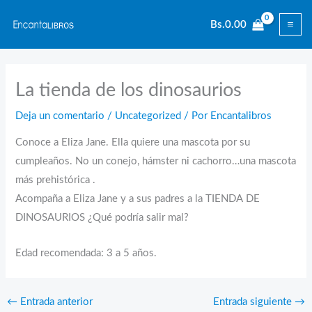
Ir
Bs.
0.00
al
contenido
La tienda de los dinosaurios
Deja un comentario
/
Uncategorized
/ Por
Encantalibros
Conoce a Eliza Jane. Ella quiere una mascota por su
cumpleaños. No un conejo, hámster ni cachorro…una mascota
más prehistórica .
Acompaña a Eliza Jane y a sus padres a la TIENDA DE
DINOSAURIOS ¿Qué podría salir mal?
Edad recomendada: 3 a 5 años.
←
Entrada anterior
Entrada siguiente
→