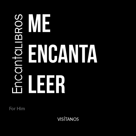
For Him
VISÍTANOS