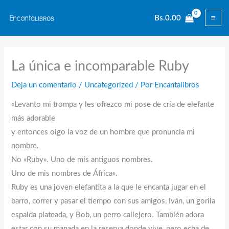
Ir
Bs.
0.00
al
contenido
La única e incomparable Ruby
Deja un comentario
/
Uncategorized
/ Por
Encantalibros
«Levanto mi trompa y les ofrezco mi pose de cría de elefante
más adorable
y entonces oigo la voz de un hombre que pronuncia mi
nombre.
No «Ruby». Uno de mis antiguos nombres.
Uno de mis nombres de África».
Ruby es una joven elefantita a la que le encanta jugar en el
barro, correr y pasar el tiempo con sus amigos, Iván, un gorila
espalda plateada, y Bob, un perro callejero. También adora
estar con su manada en la reserva donde vive, pero echa de