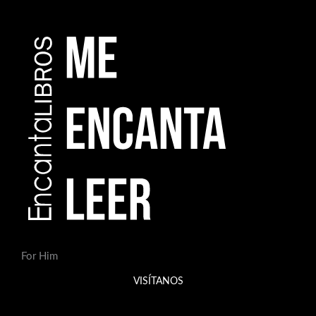
For Him
VISÍTANOS