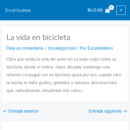
Ir
Bs.
0.00
al
contenido
La vida en bicicleta
Deja un comentario
/
Uncategorized
/ Por
Encantalibros
Obra que relata la vida del autor en su largo viaje sobre su
bicicleta, donde el indica: «hace décadas mantengo una
relación conyugal con mi bicicleta quizá por eso cuando otro
la monta le hallo guiños, gemidos y meneos desconocidos
que, naturalmente, despiertan mis celos».
←
Entrada anterior
Entrada siguiente
→