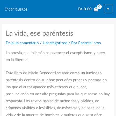
Ir
Bs.
0.00
al
contenido
La vida, ese paréntesis
Deja un comentario
/
Uncategorized
/ Por
Encantalibros
La poesía, ese talismán para vencer el escepticismo y creer
en la libertad.
Este libro de Mario Benedetti se abre como un luminoso
paréntesis dentro de su obra: pequeñas prosas y poemas en
los que el autor aparece más cercano que nunca,
pronunciando en voz alta preguntas para las que acaso no hay
respuesta. Los textos hablan de memorias y olvidos, de
crímenes visibles e invisibles, de máscaras y adioses, de la
vida y de la muerte, de hombres y mujeres que se sueñan