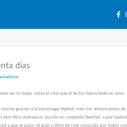
enta días
antalibros
te ser lo mejor sobre el cine que el lector habrá leído en años.
ucho gracias a la tecnología digital), más nos distanciamos de
 este libro anárquico, escrito en completa libertad, cada capít
ó y que el autor, el gran crítico de cine conocido por todos com