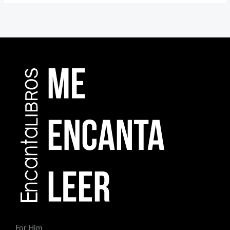
For Him