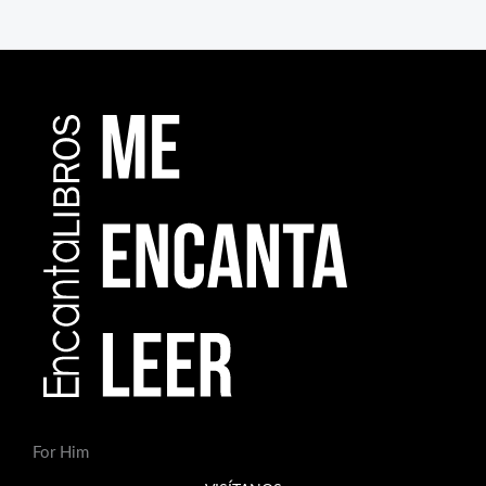
For Him