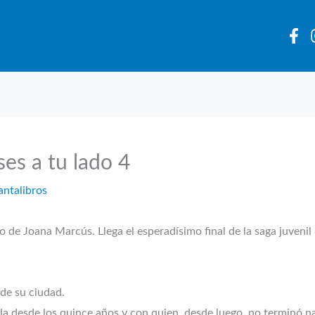
ses a tu lado 4
antalibros
do de Joana Marcús. Llega el esperadísimo final de la saga juveni
 de su ciudad.
a desde los quince años y con quien, desde luego, no terminó n