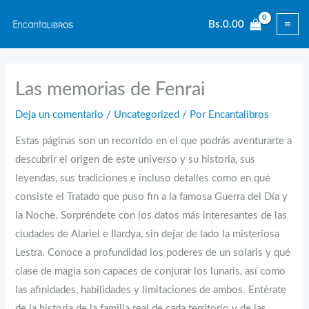
Ir
Bs.
0.00
al
contenido
Las memorias de Fenrai
Deja un comentario
/
Uncategorized
/ Por
Encantalibros
Estas páginas son un recorrido en el que podrás aventurarte a
descubrir el origen de este universo y su historia, sus
leyendas, sus tradiciones e incluso detalles como en qué
consiste el Tratado que puso fin a la famosa Guerra del Día y
la Noche. Sorpréndete con los datos más interesantes de las
ciudades de Alariel e Ilardya, sin dejar de lado la misteriosa
Lestra. Conoce a profundidad los poderes de un solaris y qué
clase de magia son capaces de conjurar los lunaris, así como
las afinidades, habilidades y limitaciones de ambos. Entérate
de la historia de la familia real de cada territorio y de las