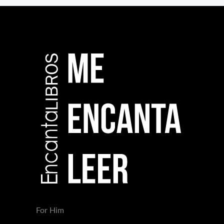
For Him