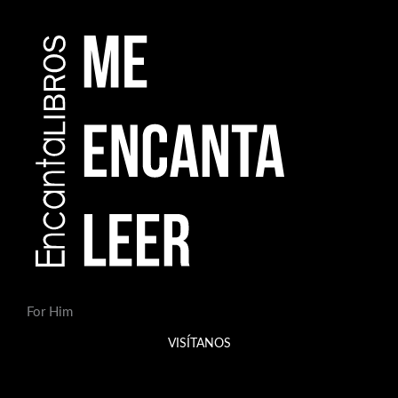
For Him
VISÍTANOS