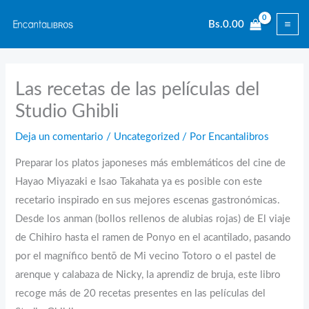
Ir
Bs.
0.00
al
contenido
Las recetas de las películas del
Studio Ghibli
Deja un comentario
/
Uncategorized
/ Por
Encantalibros
Preparar los platos japoneses más emblemáticos del cine de
Hayao Miyazaki e Isao Takahata ya es posible con este
recetario inspirado en sus mejores escenas gastronómicas.
Desde los anman (bollos rellenos de alubias rojas) de El viaje
de Chihiro hasta el ramen de Ponyo en el acantilado, pasando
por el magnífico bentō de Mi vecino Totoro o el pastel de
arenque y calabaza de Nicky, la aprendiz de bruja, este libro
recoge más de 20 recetas presentes en las películas del