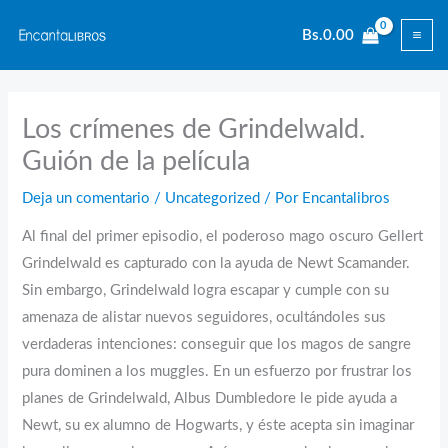
Ir
Bs.
0.00
al
contenido
Los crímenes de Grindelwald.
Guión de la película
Deja un comentario
/
Uncategorized
/ Por
Encantalibros
Al final del primer episodio, el poderoso mago oscuro Gellert
Grindelwald es capturado con la ayuda de Newt Scamander.
Sin embargo, Grindelwald logra escapar y cumple con su
amenaza de alistar nuevos seguidores, ocultándoles sus
verdaderas intenciones: conseguir que los magos de sangre
pura dominen a los muggles. En un esfuerzo por frustrar los
planes de Grindelwald, Albus Dumbledore le pide ayuda a
Newt, su ex alumno de Hogwarts, y éste acepta sin imaginar