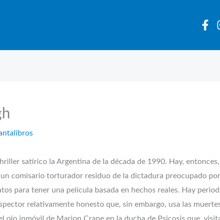
gh
antalibros
hriller satírico la Argentina de la década de 1990. Hay, entonces
un comisario torturador residuo de la dictadura preocupado por e
tos para tener una película basada en hechos reales. Hay period
nspector relativamente honesto que, sin embargo, usa las muertes 
 ojo inmóvil de Marion Crane en la ducha de Psicosis que, visit