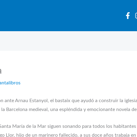
a
antalibros
n ante Arnau Estanyol, el bastaix que ayudó a construir la iglesi
 la Barcelona medieval, una espléndida y emocionante novela de 
Santa María de la Mar siguen sonando para todos los habitantes d
 Llor, hijo de un marinero fallecido, a sus doce años trabaja en 