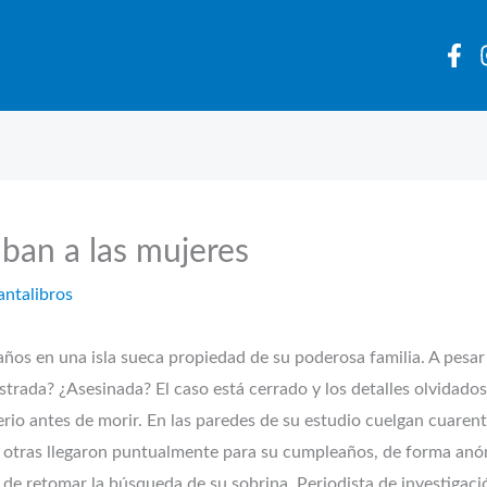
ban a las mujeres
antalibros
años en una isla sueca propiedad de su poderosa familia. A pesar 
trada? ¿Asesinada? El caso está cerrado y los detalles olvidados
erio antes de morir. En las paredes de su estudio cuelgan cuarent
as otras llegaron puntualmente para su cumpleaños, de forma an
de retomar la búsqueda de su sobrina. Periodista de investigació