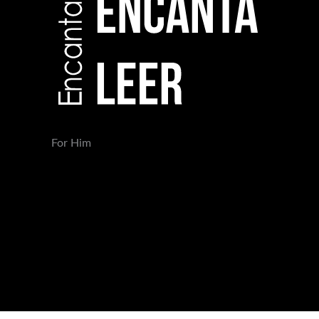
For Him