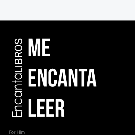
For Him