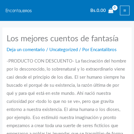
Ir
Bs.
0.00
al
contenido
Los mejores cuentos de fantasía
Deja un comentario
/
Uncategorized
/ Por
Encantalibros
-PRODUCTO CON DESCUENTO- La fascinación del hombre
por lo desconocido, lo sobrenatural y lo extraordinario viene
casi desde el principio de los días. El ser humano siempre ha
buscado el porqué de su existencia, la razón última de por
qué y para qué está en este mundo. Ahí nació nuestra
curiosidad por «todo lo que no se ve», pero que gravita
entorno a nuestra existencia. El alma humana o los dioses,
por ejemplo. Eso estimuló nuestra imaginación y pronto
empezamos a crear toda una suerte de seres ficticios que
empezaron a poblar las leyendas que se trasmitían de forma