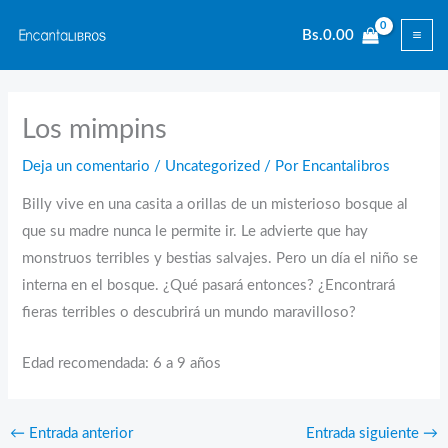
Ir
Bs.
0.00
al
contenido
Los mimpins
Deja un comentario
/
Uncategorized
/ Por
Encantalibros
Billy vive en una casita a orillas de un misterioso bosque al
que su madre nunca le permite ir. Le advierte que hay
monstruos terribles y bestias salvajes. Pero un día el niño se
interna en el bosque. ¿Qué pasará entonces? ¿Encontrará
fieras terribles o descubrirá un mundo maravilloso?
Edad recomendada: 6 a 9 años
←
Entrada anterior
Entrada siguiente
→