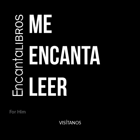
For Him
VISÍTANOS