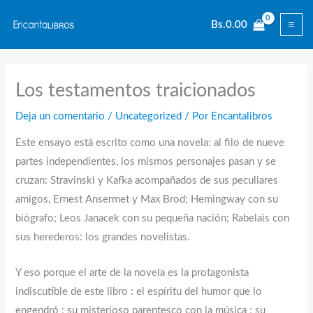
Ir
Bs.
0.00
al
contenido
Los testamentos traicionados
Deja un comentario
/
Uncategorized
/ Por
Encantalibros
Este ensayo está escrito como una novela: al filo de nueve
partes independientes, los mismos personajes pasan y se
cruzan: Stravinski y Kafka acompañados de sus peculiares
amigos, Ernest Ansermet y Max Brod; Hemingway con su
biógrafo; Leos Janacek con su pequeña nación; Rabelais con
sus herederos: los grandes novelistas.
Y eso porque el arte de la novela es la protagonista
indiscutible de este libro : el espíritu del humor que lo
engendró ; su misterioso parentesco con la música ; su