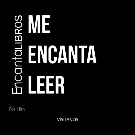
For Him
VISÍTANOS