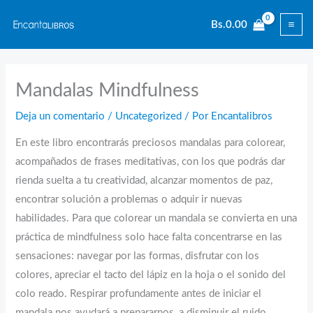
Ir
Bs.
0.00
al
contenido
Mandalas Mindfulness
Deja un comentario
/
Uncategorized
/ Por
Encantalibros
En este libro encontrarás preciosos mandalas para colorear,
acompañados de frases meditativas, con los que podrás dar
rienda suelta a tu creatividad, alcanzar momentos de paz,
encontrar solución a problemas o adquir ir nuevas
habilidades. Para que colorear un mandala se convierta en una
práctica de mindfulness solo hace falta concentrarse en las
sensaciones: navegar por las formas, disfrutar con los
colores, apreciar el tacto del lápiz en la hoja o el sonido del
colo reado. Respirar profundamente antes de iniciar el
mandala nos ayudará a prepararnos, a disminuir el ruido