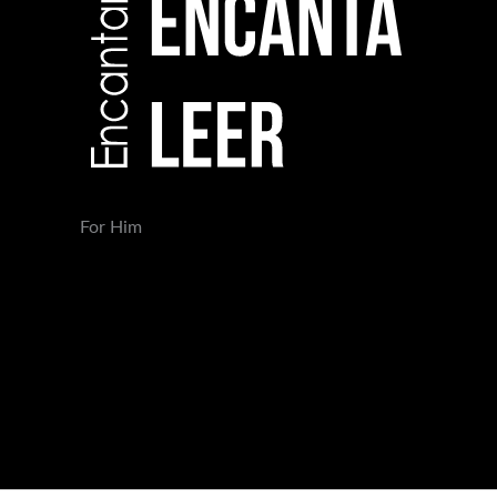
For Him