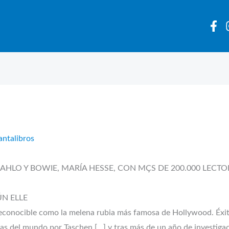
antalibros
 KAHLO Y BOWIE, MARÍA HESSE, CON MÇS DE 200.000 LECT
ÚN ELLE
 reconocible como la melena rubia más famosa de Hollywood. Éxito
as del mundo por Taschen […] y tras más de un año de investigaci