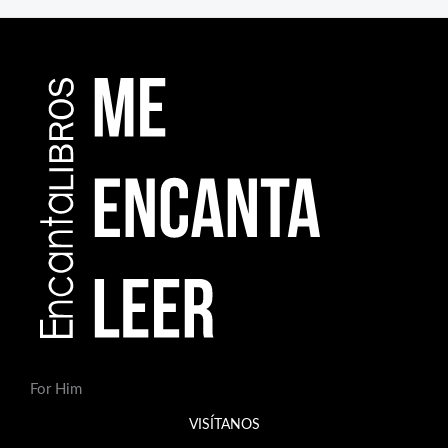
For Him
VISÍTANOS