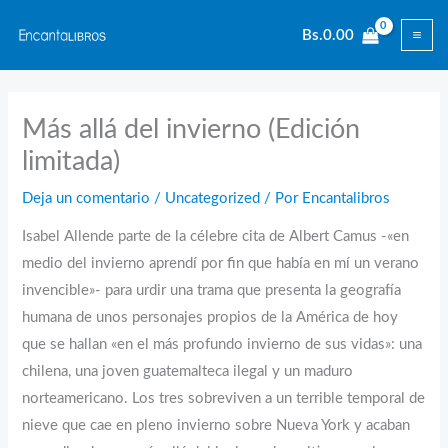
Ir
Bs.
0.00
al
contenido
Más allá del invierno (Edición
limitada)
Deja un comentario
/
Uncategorized
/ Por
Encantalibros
Isabel Allende parte de la célebre cita de Albert Camus -«en
medio del invierno aprendí por fin que había en mí un verano
invencible»- para urdir una trama que presenta la geografía
humana de unos personajes propios de la América de hoy
que se hallan «en el más profundo invierno de sus vidas»: una
chilena, una joven guatemalteca ilegal y un maduro
norteamericano. Los tres sobreviven a un terrible temporal de
nieve que cae en pleno invierno sobre Nueva York y acaban