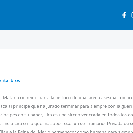
antalibros
 Matar a un reino narra la historia de una sirena asesina con una
aza al príncipe que ha jurado terminar para siempre con la guerra
íncipes en su haber, Lira es una sirena venerada en todos los co
rme a Lira en lo que más aborrece: un ser humano. Privada de su 
 Elian a la Reina del Mar o permanecer como humana para siempre