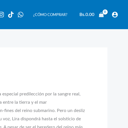
Bs.
0.00
¿CÓMO COMPRAR?
 especial predilección por la sangre real,
 entre la tierra y el mar
n-fines del reino submarino. Pero un desliz
voz, Lira dispondrá hasta el solsticio de
. A pesar de ser el heredero del reino más