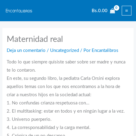
Ir
Bs.
0.00
al
contenido
Maternidad real
Deja un comentario
/
Uncategorized
/ Por
Encantalibros
Todo lo que siempre quisiste saber sobre ser madre y nunca
te lo contaron.
En este, su segundo libro, la pediatra Carla Orsini explora
aquellos temas con los que nos encontramos a la hora de
criar a nuestros hijos en la sociedad actual:
1. No confundas crianza respetuosa con…
2. El multitasking: estar en todos y en ningún lugar a la vez.
3. Universo puerperio.
4. La corresponsabilidad y la carga mental.
5. Crónica de un no descanso.