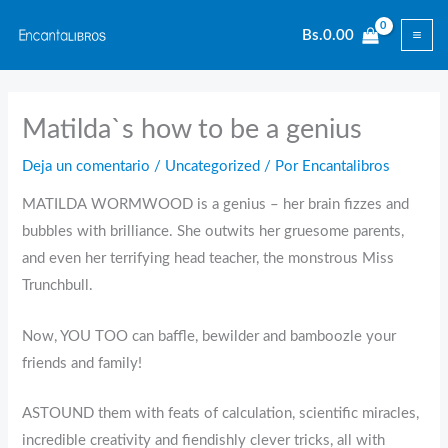
Ir
Bs.
0.00
al
contenido
Matilda`s how to be a genius
Deja un comentario
/
Uncategorized
/ Por
Encantalibros
MATILDA WORMWOOD is a genius – her brain fizzes and
bubbles with brilliance. She outwits her gruesome parents,
and even her terrifying head teacher, the monstrous Miss
Trunchbull.
Now, YOU TOO can baffle, bewilder and bamboozle your
friends and family!
ASTOUND them with feats of calculation, scientific miracles,
incredible creativity and fiendishly clever tricks, all with