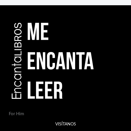
For Him
VISÍTANOS