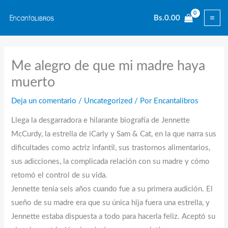
Ir
Bs.
0.00
al
contenido
Me alegro de que mi madre haya
muerto
Deja un comentario
/
Uncategorized
/ Por
Encantalibros
Llega la desgarradora e hilarante biografía de Jennette
McCurdy, la estrella de iCarly y Sam & Cat, en la que narra sus
dificultades como actriz infantil, sus trastornos alimentarios,
sus adicciones, la complicada relación con su madre y cómo
retomó el control de su vida.
Jennette tenía seis años cuando fue a su primera audición. El
sueño de su madre era que su única hija fuera una estrella, y
Jennette estaba dispuesta a todo para hacerla feliz. Aceptó su