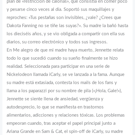
plan de «restricción de calorías», que consistía en comer poco
y pesarse cinco veces al día. Soportó sus maquillajes y
reproches: «Tus pestañas son invisibles, ¿vale? ¿Crees que
Dakota Fanning no se tiñe las suyas?». Su madre la bañó hasta
los dieciséis años, y se vio obligada a compartir con ella sus
diarios, su correo electrónico y todos sus ingresos.
En Me alegro de que mi madre haya muerto, Jennette relata
todo lo que sucedió cuando su sueño finalmente se hizo
realidad. Seleccionada para participar en una serie de
Nickelodeon llamada iCarly, se ve lanzada a la fama. Aunque
su madre está extasiada, contesta los mails de los fans y
llama a los paparazzi por su nombre de pila («¡Hola, Gale!»),
Jennette se siente llena de ansiedad, vergüenza y
autodesprecio, lo que se manifiesta en trastornos
alimentarios, adicciones y relaciones tóxicas. Los problemas
empeoran cuando, tras aceptar el papel principal junto a
Ariana Grande en Sam & Cat, el spin-off de iCarly, su madre