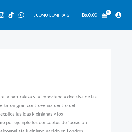
Bs.
0.00
¿CÓMO COMPRAR?
e la naturaleza y la importancia decisiva de las
pertaron gran controversia dentro del
xplica las idas kleinianas y los
mo por ejemplo los conceptos de “posición
sicoanalista kleiniano nacido en Londres.