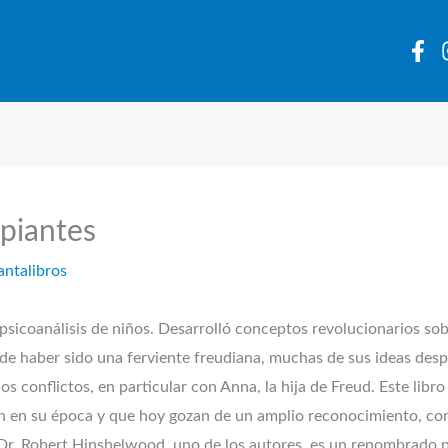
ipiantes
antalibros
sicoanálisis de niños. Desarrolló conceptos revolucionarios sobr
r de haber sido una ferviente freudiana, muchas de sus ideas des
 conflictos, en particular con Anna, la hija de Freud. Este libro e
n en su época y que hoy gozan de un amplio reconocimiento, co
Dr. Robert Hinshelwood, uno de los autores, es un renombrado p