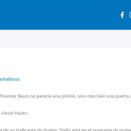
antalibros
 Basin no parecía una prisión, sino más bien una puerta abie
a «Hush Hush».
ra de un traficante de drogas, Stella está en el programa de protec