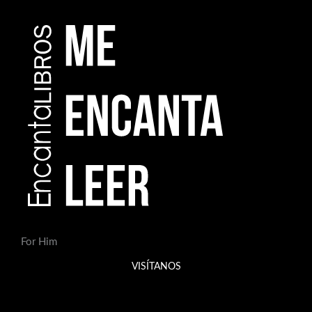
For Him
VISÍTANOS