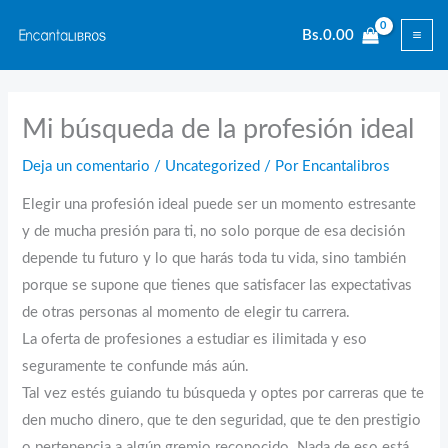
Ir
Bs.
0.00
al
contenido
Mi búsqueda de la profesión ideal
Deja un comentario
/
Uncategorized
/ Por
Encantalibros
Elegir una profesión ideal puede ser un momento estresante
y de mucha presión para ti, no solo porque de esa decisión
depende tu futuro y lo que harás toda tu vida, sino también
porque se supone que tienes que satisfacer las expectativas
de otras personas al momento de elegir tu carrera.
La oferta de profesiones a estudiar es ilimitada y eso
seguramente te confunde más aún.
Tal vez estés guiando tu búsqueda y optes por carreras que te
den mucho dinero, que te den seguridad, que te den prestigio
o pertenencia a algún gremio reconocido. Nada de eso está