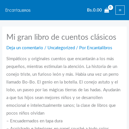
Ir
Bs.
0.00
al
contenido
Mi gran libro de cuentos clásicos
Deja un comentario
/
Uncategorized
/ Por
Encantalibros
Simpáticos y originales cuentos que encantarán a los más
pequeños, mientras estimulan la atención. La historia de un
conejo triste, un furioso león y más. Había una vez un perro
llamado Bo-Bo. El genio en la botella. El conejo astuto y el
lobo, un paseo por las mágicas tierras de las hadas. Ayudarán
a que tus hijos sean mejores niños y se desarrollen
emocional e intelectualmente sanos; la clase de libros que
pocos niños olvidan
– Encuadernados en tapa dura
– Acolchado e Interiores en papel couché a todo color