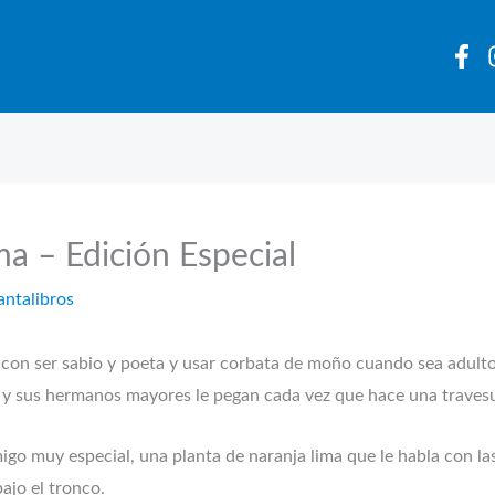
a – Edición Especial
antalibros
con ser sabio y poeta y usar corbata de moño cuando sea adulto.
a y sus hermanos mayores le pegan cada vez que hace una traves
go muy especial, una planta de naranja lima que le habla con las h
ajo el tronco.